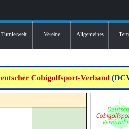
Menü überspringen
Turnierwelt
Vereine
Allgemeines
Ter
eutscher Cobigolfsport-Verband
(DC
m