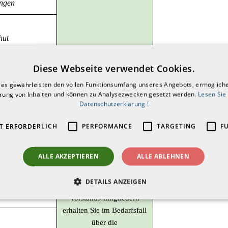
ngen
hut
Diese Webseite verwendet Cookies.
ies gewährleisten den vollen Funktionsumfang unseres Angebots, ermögliche
erung von Inhalten und können zu Analysezwecken gesetzt werden.
Lesen Sie
Datenschutzerklärung !
ngen
T ERFORDERLICH
PERFORMANCE
TARGETING
F
m
ALLE AKZEPTIEREN
ALLE ABLEHNEN
Weitere Kontakt-
DETAILS ANZEIGEN
informationen zu den
ngen
Vorstands-mitgliedern
erhalten Sie im Bedarfsfall
über die