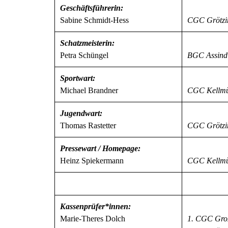
Geschäftsführerin:
Sabine Schmidt-Hess
CGC Grötzi
Schatzmeisterin:
Petra Schüngel
BGC Assind
Sportwart:
Michael Brandner
CGC Kellm
Jugendwart:
Thomas Rastetter
CGC Grötzi
Pressewart /
Homepage:
Heinz Spiekermann
C
GC Kellm
Kassenprüfer*
innen:
Marie-T
heres Dolch
1. CGC
Gro