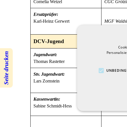
Cornelia Wetzel
CGC Grötzi
Ersatzprüfer:
Karl-Heinz Gerwert
MGF Walds
DCV-Jugend
Cook
Personalisi
Seite drucken
Jugendwart:
Thomas Rastetter
CGC Grötzi
UNBEDING
Stv. Jugendwart:
Lars Zornstein
CGV Ham
Kassenwartin:
Sabine Schmidt-Hess
CGC Grötzi