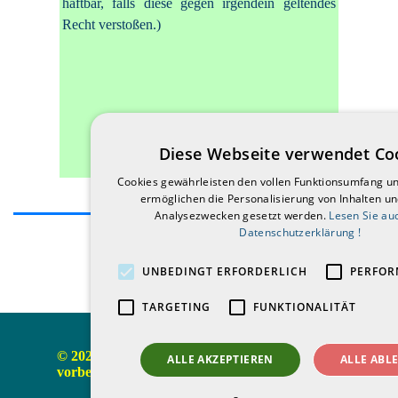
haftbar, falls diese gegen irgendein geltendes
Recht verstoßen.)
Diese Webseite verwendet Co
Cookies gewährleisten den vollen Funktionsumfang u
ermöglichen die Personalisierung von Inhalten u
Analysezwecken gesetzt werden.
Lesen Sie au
Datenschutzerklärung !
UNBEDINGT ERFORDERLICH
PERFOR
90-9002
TARGETING
FUNKTIONALITÄT
© 2021-2026 CGC Blau-Gelb Grötzingen 1968 e. V.  Alle 
ALLE AKZEPTIEREN
ALLE ABL
vorbehalten