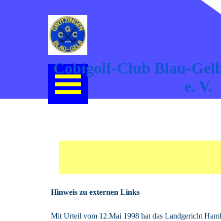
Direkt zum Seiteninhalt
Cobigolf-Club Blau-Gelb
Menü überspringen
e. V.
Datenschutz
Hinweis zu externen Links
Mit Urteil vom 12.Mai 1998 hat das Landgericht Hambur