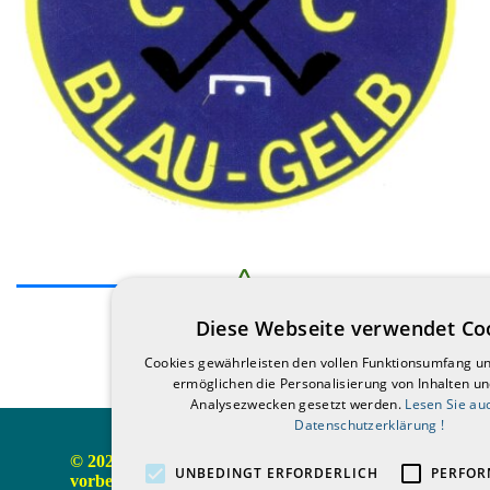
Diese Webseite verwendet Co
Cookies gewährleisten den vollen Funktionsumfang u
90-9084
ermöglichen die Personalisierung von Inhalten u
Analysezwecken gesetzt werden.
Lesen Sie au
Datenschutzerklärung !
© 2021-2026 CGC Blau-Gelb Grötzingen 1968 e. V.  Alle 
UNBEDINGT ERFORDERLICH
PERFOR
vorbehalten