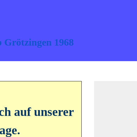
 Grötzingen 1968 
h auf unserer
age.