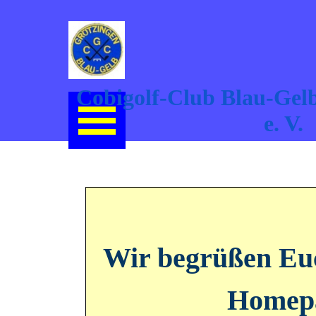
Direkt zum Seiteninhalt
Cobigolf-Club Blau-Gelb
Menü überspringen
e. V.
Wir begrüßen
Euc
Homep