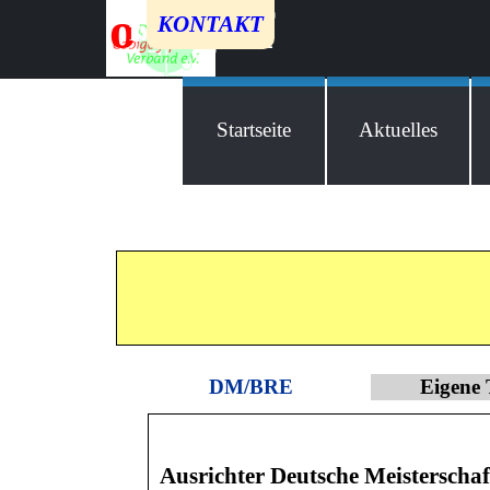
Direkt zum Seiteninhalt
o
c
bigolf
KONTAKT
Kontakt
Impressum
Datenschutz
Startseite
Aktuelles
DM/BRE
Eigene 
Ausrichter Deutsche Meisterscha