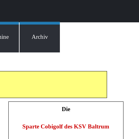
mine
Archiv
Die
Sparte Cobigolf des KSV Baltrum