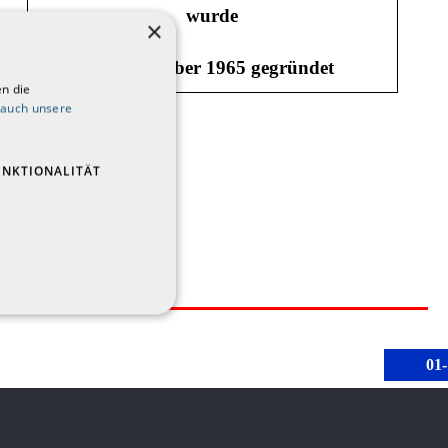
wurde
×
im November 1965 gegründet
n die
 auch unsere
UNKTIONALITÄT
01