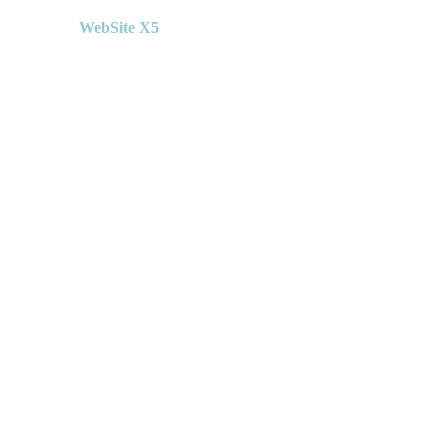
Erstellt mit
WebSite X5
Zurück zum Seiteninhalt