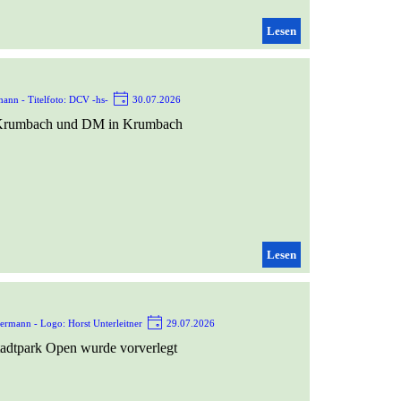
Lesen
ann - Titelfoto: DCV -hs-
30.07.2026
in Krumbach und DM in Krumbach
Lesen
ermann - Logo: Horst Unterleitner
29.07.2026
tadtpark Open wurde vorverlegt