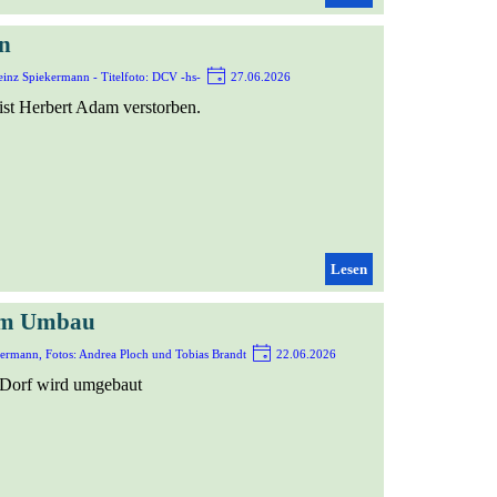
n
inz Spiekermann - Titelfoto: DCV -hs-
27.06.2026
ist Herbert Adam verstorben.
Lesen
 im Umbau
ermann, Fotos: Andrea Ploch und Tobias Brandt
22.06.2026
Dorf wird umgebaut