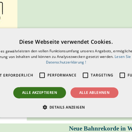
Diese Webseite verwendet Cookies.
ies gewährleisten den vollen Funktionsumfang unseres Angebots, ermögliche
Umbau beendet
erung von Inhalten und können zu Analysezwecken gesetzt werden.
Lesen Sie
Datenschutzerklärung !
Sonstiges
DCV-Pressewart - Heinz Sp
Der Umbau der DCV-Homepage is
T ERFORDERLICH
PERFORMANCE
TARGETING
F
ALLE AKZEPTIEREN
ALLE ABLEHNEN
DETAILS ANZEIGEN
Neue Bahnrekorde in 