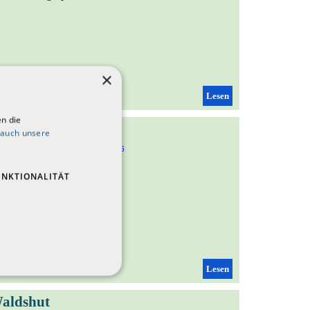
×
Lesen
n die
 auch unsere
iekermann, Foto: DCV
28.07.2026
t vorerst beendet
UNKTIONALITÄT
Lesen
Waldshut