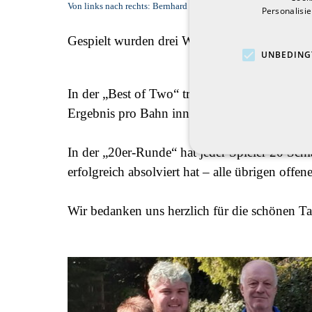
Von links nach rechts: Bernhard Blöckl, Max Hartkorn, David N
Personalisi
Gespielt wurden drei Wertungsrunden sowie 
UNBEDING
In der „Best of Two“ treten zwei Spieler gegen
Ergebnis pro Bahn innerhalb des Zweierteams
In der „20er-Runde“ hat jeder Spieler 20 Sch
erfolgreich absolviert hat – alle übrigen offe
Wir bedanken uns herzlich für die schönen Ta