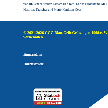
von links nach rechts:
Tamara Hartkorn,
Darius Hildebrand,
Max 
Matthias Tauscher und
Mario Hartkorn-Götz
© 2021-2026 CGC Blau-Gelb Grötzingen 1968 e. V.  
vorbehalten
Impressum
Kontakt
Datenschutz
Formulare