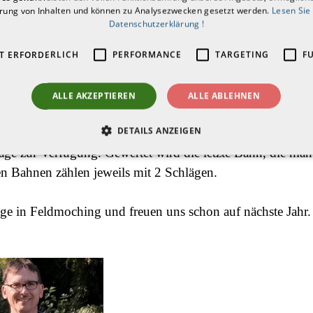
ickerl
erung von Inhalten und können zu Analysezwecken gesetzt werden.
Lesen Sie
Datenschutzerklärung !
die Sonderformate „Best of Two“ und die „20er-Runde“.
T ERFORDERLICH
PERFORMANCE
TARGETING
F
 zwei weitere Spieler an. Gewertet wird dabei jeweils nur 
ALLE AKZEPTIEREN
ALLE ABLEHNEN
.
DETAILS ANZEIGEN
läge zur Verfügung. Gewertet wird die letzte Bahn, die man
nen Bahnen zählen jeweils mit 2 Schlägen.
ge in Feldmoching und freuen uns schon auf nächste Jahr.