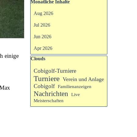
Block überspringen Monatliche Inhalte
Monatliche Inhalte
Aug 2026
Jul 2026
Jun 2026
Apr 2026
h einige
Block überspringen Clouds
Clouds
Cobigolf-Turniere
Turniere
Verein und Anlage
Cobigolf
Familienanzeigen
 Max
Nachrichten
Live
Meisterschaften