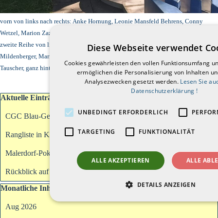
vorn von links nach rechts: Anke Hornung, Leonie Mansfeld Behrens, Conny
Wetzel, Marion Zazzi, Tamara Hartkorn
zweite Reihe von links nach rechts: Thorsten Zazzi, Thomas Rastetter, Klaus
Diese Webseite verwendet Co
Mildenberger, Mario Hartkorn-Götz, Maik Moll, Darius Hildebrand, Matthias
Cookies gewährleisten den vollen Funktionsumfang u
Tauscher, g
anz hinten: Lucas Rastetter
ermöglichen die Personalisierung von Inhalten u
Analysezwecken gesetzt werden.
Lesen Sie au
Datenschutzerklärung !
Block überspringen Aktuelle Einträge
Aktuelle Einträge
UNBEDINGT ERFORDERLICH
PERFOR
CGC Blau-Gelb Grötzingen bei Cobi-Trophy
TARGETING
FUNKTIONALITÄT
Rangliste in Krumbach am 20.09.2026
Malerdorf-Pokal 2026
ALLE AKZEPTIEREN
ALLE ABL
Rückblick auf das erste Halbjahr 2026
DETAILS ANZEIGEN
Block überspringen Monatliche Inhalte
Monatliche Inhalte
Aug 2026