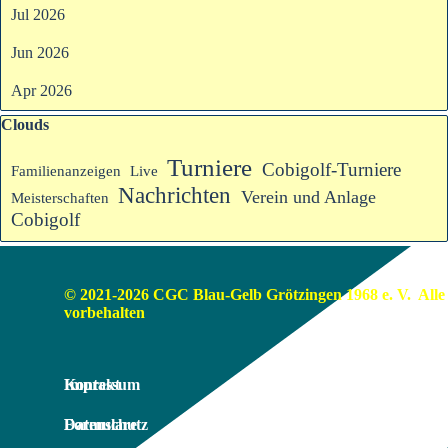
Jul 2026
Jun 2026
Apr 2026
Block überspringen Clouds
Clouds
Turniere
Cobigolf-Turniere
Familienanzeigen
Live
Nachrichten
Verein und Anlage
Meisterschaften
Cobigolf
© 2021-2026 CGC Blau-Gelb Grötzingen 1968 e. V.  Alle 
vorbehalten
Impressum
Kontakt
Datenschutz
Formulare