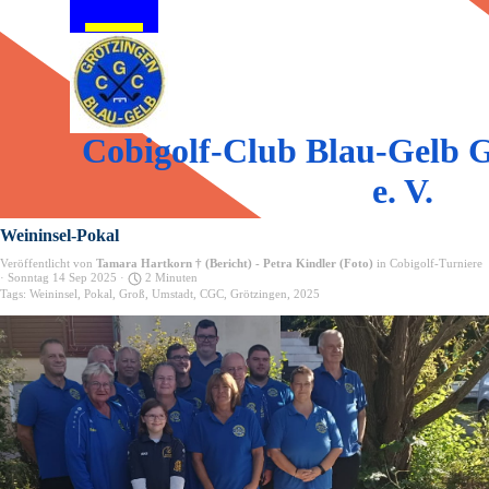
Direkt zum Seiteninhalt
Menü überspringen
Cobigolf-Club Blau-Gelb G
e. V.
Weininsel-Pokal
Veröffentlicht von
Tamara Hartkorn † (Bericht) - Petra Kindler (Foto)
in
Cobigolf-Turniere
· Sonntag 14 Sep 2025 ·
2 Minuten
Tags:
Weininsel
,
Pokal
,
Groß
,
Umstadt
,
CGC
,
Grötzingen
,
2025