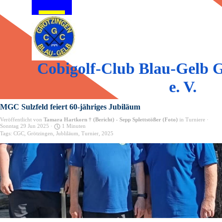
Direkt zum Seiteninhalt
Menü überspringen
Cobigolf-Club Blau-Gelb G
e. V.
MGC Sulzfeld feiert 60-jähriges Jubiläum
Veröffentlicht von
Tamara Hartkorn † (Bericht) - Sepp Splettstößer (Foto)
in
Turniere
·
Sonntag 29 Jun 2025 ·
1 Minuten
Tags:
CGC
,
Grötzingen
,
Jubliläum
,
Turnier
,
2025