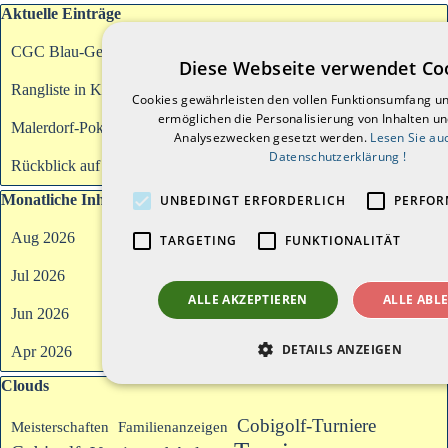
Block überspringen Aktuelle Einträge
Aktuelle Einträge
CGC Blau-Gelb Grötzingen bei Cobi-Trophy
Diese Webseite verwendet Co
Rangliste in Krumbach am 20.09.2026
Cookies gewährleisten den vollen Funktionsumfang u
ermöglichen die Personalisierung von Inhalten u
Malerdorf-Pokal 2026
Analysezwecken gesetzt werden.
Lesen Sie au
Datenschutzerklärung !
Rückblick auf das erste Halbjahr 2026
Block überspringen Monatliche Inhalte
Monatliche Inhalte
UNBEDINGT ERFORDERLICH
PERFOR
Aug 2026
TARGETING
FUNKTIONALITÄT
Jul 2026
ALLE AKZEPTIEREN
ALLE ABL
Jun 2026
DETAILS ANZEIGEN
Apr 2026
Block überspringen Clouds
Clouds
Cobigolf-Turniere
Meisterschaften
Familienanzeigen