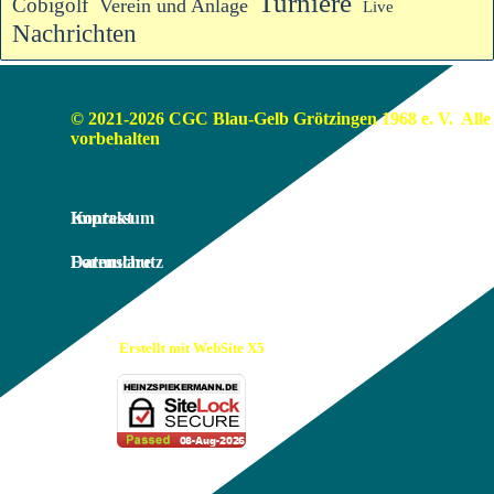
Turniere
Cobigolf
Verein und Anlage
Live
Nachrichten
© 2021-2026 CGC Blau-Gelb Grötzingen 1968 e. V.  Alle 
vorbehalten
Impressum
Kontakt
Datenschutz
Formulare
Erstellt mit WebSite X5