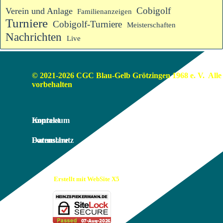
Cobigolf
Verein und Anlage
Familienanzeigen
Turniere
Cobigolf-Turniere
Meisterschaften
Nachrichten
Live
© 2021-2026 CGC Blau-Gelb Grötzingen 1968 e. V.  Alle 
vorbehalten
Impressum
Kontakt
Datenschutz
Formulare
Erstellt mit WebSite X5