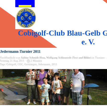
Direkt zum Seiteninhalt
Menü überspringen
Cobigolf-Club Blau-Gelb G
e. V.
Jedermann-Turnier 2011
Veröffentlicht von
Sabine Schmidt-Hess, Wolfgang Schlenstedt (Text und Bilder)
in
Turniere
·
Sonntag 21 Aug 2011 ·
2 Minuten
Tags:
Cobigolf
,
CGC
,
Grötzingen
,
Jedermann
,
2011