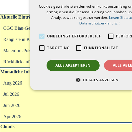
Cookies gewährleisten den vollen Funktionsumfang u
ermöglichen die Personalisierung von Inhalten u
Block überspringen Aktuelle Einträge
Aktuelle Einträge
Analysezwecken gesetzt werden.
Lesen Sie au
Datenschutzerklärung !
CGC Blau-Gelb Grötzingen bei Cobi-Trophy
UNBEDINGT ERFORDERLICH
PERFOR
Rangliste in Krumbach am 20.09.2026
TARGETING
FUNKTIONALITÄT
Malerdorf-Pokal 2026
Rückblick auf das erste Halbjahr 2026
ALLE AKZEPTIEREN
ALLE ABL
Block überspringen Monatliche Inhalte
Monatliche Inhalte
DETAILS ANZEIGEN
Aug 2026
Jul 2026
Jun 2026
Apr 2026
Block überspringen Clouds
Clouds