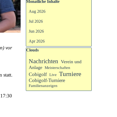
Block überspringen Monatliche Inhalte
Monatliche Inhalte
Aug 2026
Jul 2026
Jun 2026
Apr 2026
n) vor
Block überspringen Clouds
Clouds
Nachrichten
Verein und
Anlage
Meisterschaften
Turniere
Cobigolf
statt.
Live
Cobigolf-Turniere
Familienanzeigen
 17:30