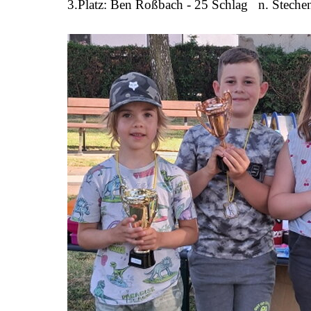
3.Platz:
Ben Roßbach -
25 Schlag n. Steche