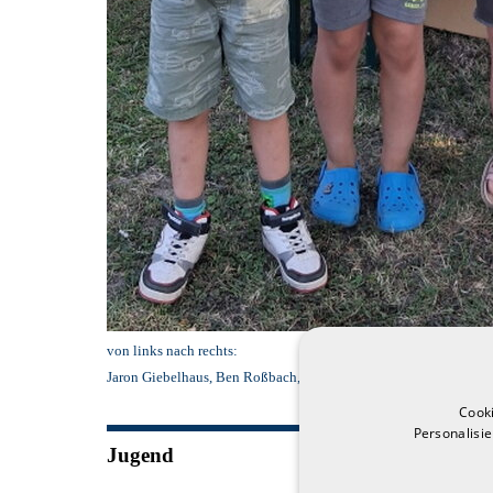
von links nach rechts:
Jaron Giebelhaus,
Ben Roßbach,
Leonie Mansfeld Behrens
Cook
Personalisi
Jugend